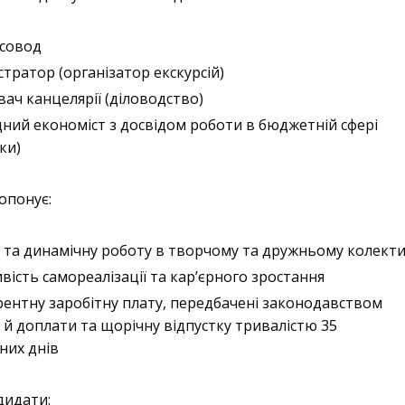
рсовод
стратор (організатор екскурсій)
вач канцелярії (діловодство)
ний економіст з досвідом роботи в бюджетній сфері
вки)
опонує:
 та динамічну роботу в творчому та дружньому колекти
ість самореалізації та кар’єрного зростання
ентну заробітну плату, передбачені законодавством
 й доплати та щорічну відпустку тривалістю 35
них днів
дидати: