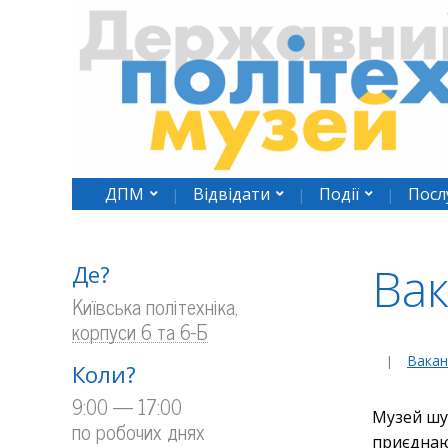
ДПМ
Відвідати
Події
Посл
Вак
Де?
Київська політехніка,
корпуси 6 та 6-Б
Вакан
Коли?
9:00 — 17:00
Музей шу
по робочих днях
приєднаю