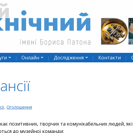
уги
Онлайн
Дослідження
Контакти
ансії
сії
,
Оголошення
кає позитивних, творчих та комунікабельних людей, які
ться до музейної команди: