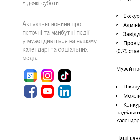
+
деякі суботи
Екску
Актуальні новини про
Адміні
поточні та майбутні події
Завіду
у музеї дивіться на нашому
Провід
календарі та соціальних
(0,75 ста
медіа:
Музей пр
Цікаву
Можлив
Конкур
надбавки
календар
Наші кан