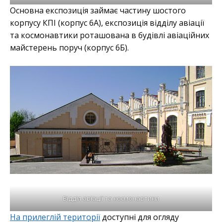
Основна експозиція займає частину шостого
корпусу КПІ (корпус 6А), експозиція відділу авіації
та космонавтики роташована в будівлі авіаційних
майстерень поруч (корпус 6Б).
Відділ авіації та космонавтики
На прилеглій території
доступні для огляду