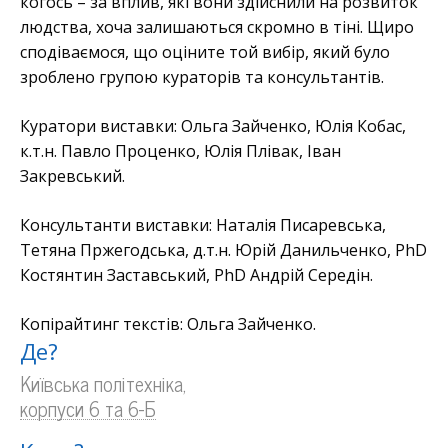
когось – за вплив, які вони здійснили на розвиток
людства, хоча залишаються скромно в тіні. Щиро
сподіваємося, що оціните той вибір, який було
зроблено групою кураторів та консультантів.
Куратори виставки: Ольга Зайченко, Юлія Кобас,
к.т.н. Павло Проценко, Юлія Плівак, Іван
Закревський.
Консультанти виставки: Наталія Писаревська,
Тетяна Пржегодська, д.т.н. Юрій Данильченко, PhD
Костянтин Заставський, PhD Андрій Середін.
Копірайтинг текстів: Ольга Зайченко.
Де?
Київська політехніка,
корпуси 6 та 6-Б