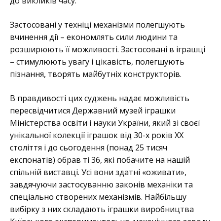
до викликів часу.
Застосовані у техніці механізми полегшують
вчинення дії – економлять сили людини та
розширюють її можливості. Застосовані в іграшці
– стимулюють увагу і цікавість, полегшують
пізнання, творять майбутніх конструкторів.
В правдивості цих суджень надає можливість
пересвідчитися Державний музей іграшки
Міністерства освіти і науки України, який зі своєї
унікальної колекції іграшок від 30-х років ХХ
століття і до сьогодення (понад 25 тисяч
експонатів) обрав ті 36, які побачите на нашій
спільній виставці. Усі вони здатні «оживати»,
завдячуючи застосуванню законів механіки та
спеціально створених механізмів. Найбільшу
вибірку з них складають іграшки виробництва