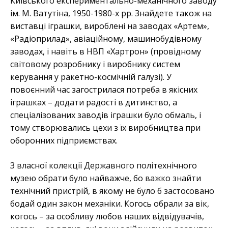
Київського експериментально-механічного заводу
ім. М. Ватутіна, 1950-1980-х рр. Знайдете також на
виставці іграшки, вироблені на заводах «Артем»,
«Радіоприлад», авіаційному, машинобудівному
заводах, і навіть в НВП «Хартрон» (провідному
світовому розробнику і виробнику систем
керування у ракетно-космічній галузі). У
повоєнний час загострилася потреба в якісних
іграшках – додати радості в дитинство, а
спеціалізованих заводів іграшки було обмаль, і
тому створювались цехи з їх виробництва при
оборонних підприємствах.
З власної колекції Державного політехнічного
музею обрати було найважче, бо важко знайти
технічний пристрій, в якому не було б застосовано
бодай один закон механіки. Когось обрали за вік,
когось – за особливу любов наших відвідувачів,