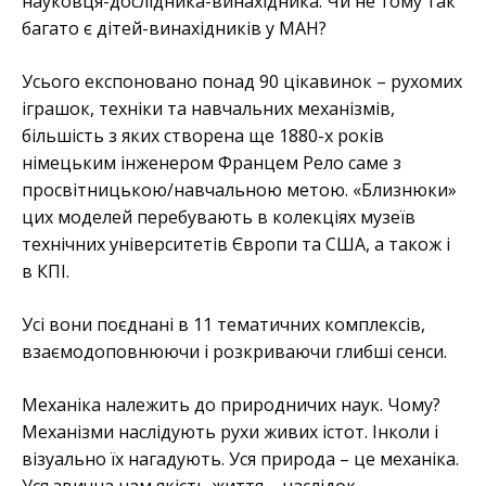
науковця-дослідника-винахідника. Чи не тому так
багато є дітей-винахідників у МАН?
Усього експоновано понад 90 цікавинок – рухомих
іграшок, техніки та навчальних механізмів,
більшість з яких створена ще 1880-х років
німецьким інженером Францем Рело саме з
просвітницькою/навчальною метою. «Близнюки»
цих моделей перебувають в колекціях музеїв
технічних університетів Європи та США, а також і
в КПІ.
Усі вони поєднані в 11 тематичних комплексів,
взаємодоповнюючи і розкриваючи глибші сенси.
Механіка належить до природничих наук. Чому?
Механізми наслідують рухи живих істот. Інколи і
візуально їх нагадують. Уся природа – це механіка.
Уся звична нам якість життя – наслідок