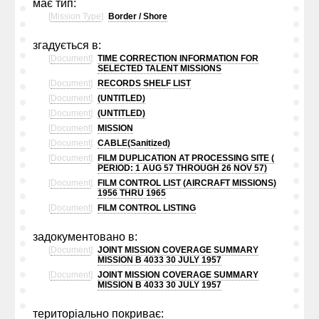
має тип:
[
Mission Type
]
Border / Shore
згадується в:
[
Document
]
TIME CORRECTION INFORMATION FOR
SELECTED TALENT MISSIONS
[
Document
]
RECORDS SHELF LIST
[
Document
]
(UNTITLED)
[
Document
]
(UNTITLED)
[
Document
]
MISSION
[
Document
]
CABLE(Sanitized)
[
Document
]
FILM DUPLICATION AT PROCESSING SITE (
PERIOD: 1 AUG 57 THROUGH 26 NOV 57)
[
Document
]
FILM CONTROL LIST (AIRCRAFT MISSIONS)
1956 THRU 1965
[
Document
]
FILM CONTROL LISTING
задокументовано в:
[
Document
]
JOINT MISSION COVERAGE SUMMARY
MISSION B 4033 30 JULY 1957
[
Document
]
JOINT MISSION COVERAGE SUMMARY
MISSION B 4033 30 JULY 1957
територіально покриває: