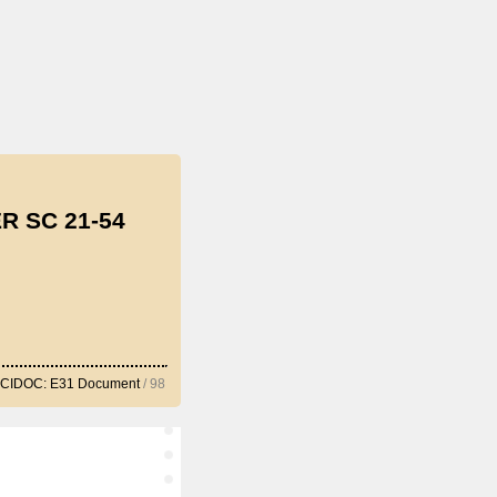
 SC 21-54
CIDOC: E31 Document
/ 98