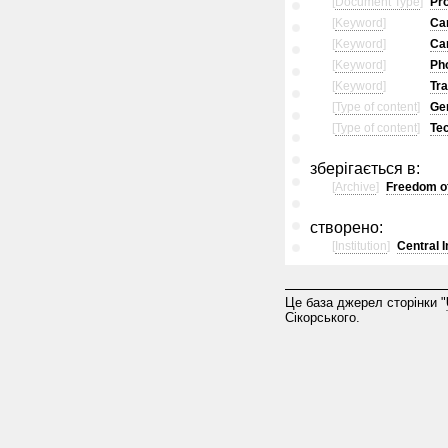
[
Document Type
]
Pr
[
Keyword
]
Ca
[
Keyword
]
Ca
[
Keyword
]
Ph
[
Keyword
]
Tr
[
Type of content
]
Gen
[
Type of content
]
Tec
зберігається в:
[
Archive
]
Freedom of
створено:
[
Institution
]
Central 
Це база джерел сторінки "
Сікорського.