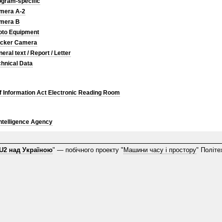
ogram-specific
mera A-2
mera B
oto Equipment
acker Camera
eral text / Report / Letter
hnical Data
 Information Act Electronic Reading Room
Intelligence Agency
U2 над Україною
" — побічного проекту "
Машини часу і простору
" Політе