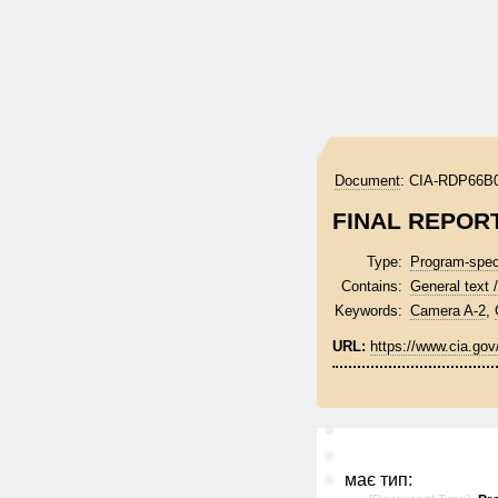
Document
:
CIA-RDP66B0
FINAL REPOR
Type:
Program-spec
Contains:
General text /
Keywords:
Camera A-2
,
URL:
https://www.cia.go
має тип: