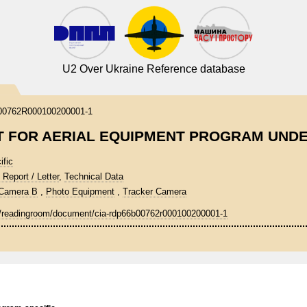
U2 Over Ukraine Reference database
0762R000100200001-1
T FOR AERIAL EQUIPMENT PROGRAM UNDER
ific
 Report / Letter
,
Technical Data
Camera B
,
Photo Equipment
,
Tracker Camera
v/readingroom/document/cia-rdp66b00762r000100200001-1