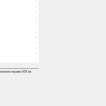
хнічного музею КПІ ім.