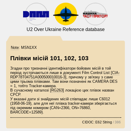
U2 Over Ukraine Reference database
Note
:
MSN1XX
Плівки місій 101, 102, 103
Згадки про тризначні ідентифікатори бойових місій в той
період зустрічаються лише в документі Film Control List [
CIA-
RDP78T04751A000500010016-3
], причому у зв'язку з саме
цими трьома плівками. Там вони позначені як CAMERA DES
= 1, тобто Tracker-камера.
В сучасному каталозі [
RG263
] локацією цих плівок назван
CPCP.
У вказані дати зі знайдених місій співпадає лише C6012
(1958-06-19), але для неї плівка tracker-камери зберігається
під окремим номером (CAN=2366, ON=76860,
BARCODE=12589).
CIDOC: E62 String
/ 386