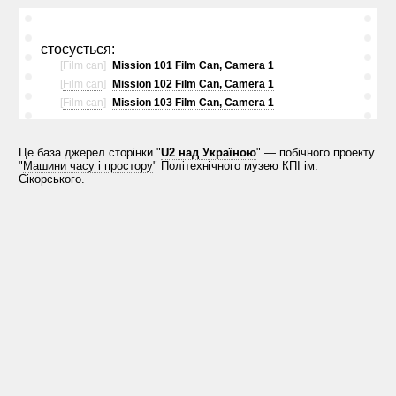
стосується:
[
Film can
]
Mission 101 Film Can, Camera 1
[
Film can
]
Mission 102 Film Can, Camera 1
[
Film can
]
Mission 103 Film Can, Camera 1
Це база джерел сторінки "
U2 над Україною
" — побічного проекту
"
Машини часу і простору
" Політехнічного музею КПІ ім.
Сікорського.