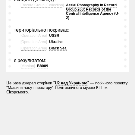
[
Record Group, Collection
]
Aerial Photography in Record
Group 263: Records of the
Central Intelligence Agency (U-
2)
територіально покриває:
[
Operation Area
]
USSR
[
Operation Area
]
Ukraine
[
Operation Area
]
Black Sea
є результатом:
[
Mission
]
B8009
Це база джерел сторінки "
U2 над Україною
" — побічного проекту
"
Машини часу і простору
" Політехнічного музею КПІ ім.
Сікорського.