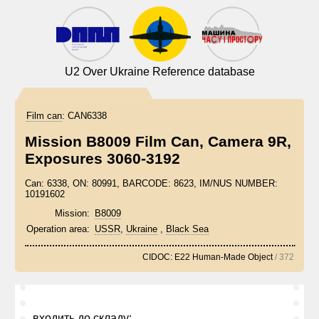
U2 Over Ukraine Reference database
Film can
:
CAN6338
Mission B8009 Film Can, Camera 9R,
Exposures 3060-3192
Can: 6338, ON: 80991, BARCODE: 8623, IM/NUS NUMBER:
10191602
Mission:
B8009
Operation area:
USSR
,
Ukraine
,
Black Sea
CIDOC: E22 Human-Made Object
/ 372
входить до складу: