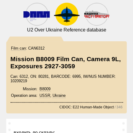
U2 Over Ukraine Reference database
Film can
:
CAN6312
Mission B8009 Film Can, Camera 9L,
Exposures 2927-3059
Can: 6312, ON: 80281, BARCODE: 6995, IM/NUS NUMBER:
10209219
Mission:
B8009
Operation area:
USSR
,
Ukraine
CIDOC: E22 Human-Made Object
/ 346
входить до складу: