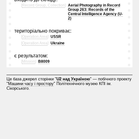
[
Record Group, Collection
]
Aerial Photography in Record
Group 263: Records of the
Central Intelligence Agency (U-
2)
територіально покриває:
[
Operation Area
]
USSR
[
Operation Area
]
Ukraine
є результатом:
[
Mission
]
B8009
Це база джерел сторінки "
U2 над Україною
" — побічного проекту
"
Машини часу і простору
" Політехнічного музею КПІ ім.
Сікорського.