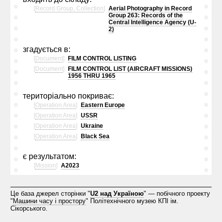
[
Record Group, Collection
]
Aerial Photography in Record
Group 263: Records of the
Central Intelligence Agency (U-
2)
згадується в:
[
Document
]
FILM CONTROL LISTING
[
Document
]
FILM CONTROL LIST (AIRCRAFT MISSIONS)
1956 THRU 1965
територіально покриває:
[
Operation Area
]
Eastern Europe
[
Operation Area
]
USSR
[
Operation Area
]
Ukraine
[
Operation Area
]
Black Sea
є результатом:
[
Mission
]
A2023
Це база джерел сторінки "
U2 над Україною
" — побічного проекту
"
Машини часу і простору
" Політехнічного музею КПІ ім.
Сікорського.