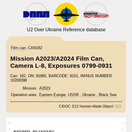
U2 Over Ukraine Reference database
Film can
:
CAN182
Mission A2023/A2024 Film Can,
Camera L-8, Exposures 0799-0931
Can: 182, ON: 81865, BARCODE: 9151, IM/NUS NUMBER:
10208398
Mission:
A2023
Operation area:
Eastern Europe
,
USSR
,
Ukraine
,
Black Sea
CIDOC: E22 Human-Made Object
/ 321
входить до складу: