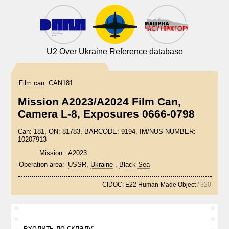
U2 Over Ukraine Reference database
Film can
:
CAN181
Mission A2023/A2024 Film Can,
Camera L-8, Exposures 0666-0798
Can: 181, ON: 81783, BARCODE: 9194, IM/NUS NUMBER:
10207913
Mission:
A2023
Operation area:
USSR
,
Ukraine
,
Black Sea
CIDOC: E22 Human-Made Object
/ 320
входить до складу: