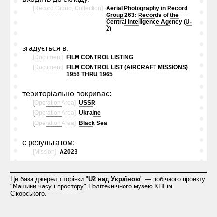
[
Record Group, Collection
]
Aerial Photography in Record
Group 263: Records of the
Central Intelligence Agency (U-
2)
згадується в:
[
Document
]
FILM CONTROL LISTING
[
Document
]
FILM CONTROL LIST (AIRCRAFT MISSIONS)
1956 THRU 1965
територіально покриває:
[
Operation Area
]
USSR
[
Operation Area
]
Ukraine
[
Operation Area
]
Black Sea
є результатом:
[
Mission
]
A2023
Це база джерел сторінки "
U2 над Україною
" — побічного проекту
"
Машини часу і простору
" Політехнічного музею КПІ ім.
Сікорського.