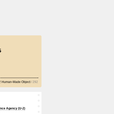
5
2 Human-Made Object
/ 292
gence Agency (U-2)