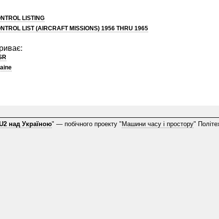
ONTROL LISTING
ONTROL LIST (AIRCRAFT MISSIONS) 1956 THRU 1965
риває:
SR
aine
U2 над Україною
" — побічного проекту "
Машини часу і простору
" Політе