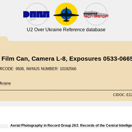
U2 Over Ukraine Reference database
 Film Can, Camera L-8, Exposures 0533-066
BARCODE: 9506, IM/NUS NUMBER: 10192566
kraine
CIDOC: E2
:
ction
]
Aerial Photography in Record Group 263: Records of the Central Intelli