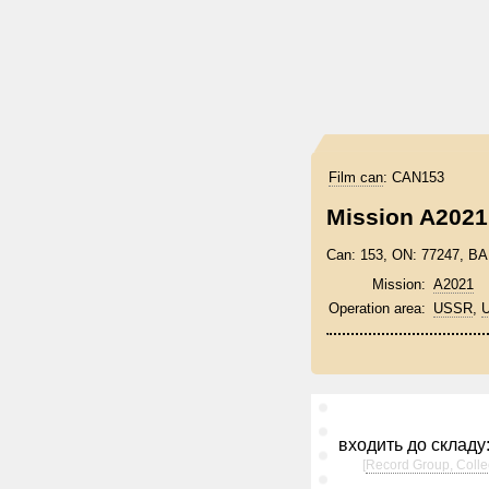
Film can
:
CAN153
Mission A2021
Can: 153, ON: 77247, 
Mission:
A2021
Operation area:
USSR
,
U
входить до складу
[
Record Group, Colle