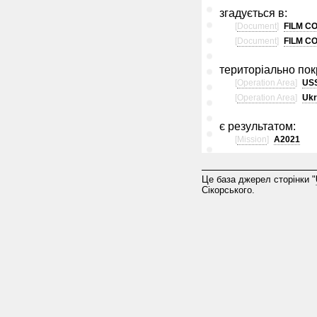
згадується в:
[
Document
]
FILM C
[
Document
]
FILM C
територіально пок
[
Operation Area
]
US
[
Operation Area
]
Ukr
є результатом:
[
Mission
]
A2021
Це база джерел сторінки "
Сікорського.