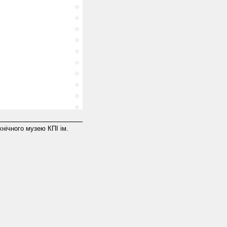
хнічного музею КПІ ім.