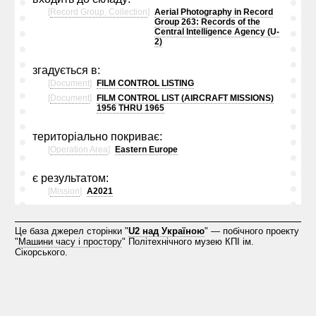
[
Record Group, Collection
]
Aerial Photography in Record
Group 263: Records of the
Central Intelligence Agency (U-
2)
згадується в:
[
Document
]
FILM CONTROL LISTING
[
Document
]
FILM CONTROL LIST (AIRCRAFT MISSIONS)
1956 THRU 1965
територіально покриває:
[
Operation Area
]
Eastern Europe
є результатом:
[
Mission
]
A2021
Це база джерел сторінки "
U2 над Україною
" — побічного проекту
"
Машини часу і простору
" Політехнічного музею КПІ ім.
Сікорського.