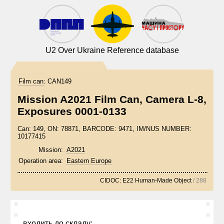
U2 Over Ukraine Reference database
Film can
:
CAN149
Mission A2021 Film Can, Camera L-8,
Exposures 0001-0133
Can: 149, ON: 78871, BARCODE: 9471, IM/NUS NUMBER:
10177415
Mission:
A2021
Operation area:
Eastern Europe
CIDOC: E22 Human-Made Object
/ 288
входить до складу: