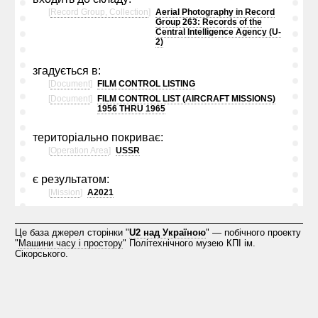
[
Record Group, Collection
]
Aerial Photography in Record
Group 263: Records of the
Central Intelligence Agency (U-
2)
згадується в:
[
Document
]
FILM CONTROL LISTING
[
Document
]
FILM CONTROL LIST (AIRCRAFT MISSIONS)
1956 THRU 1965
територіально покриває:
[
Operation Area
]
USSR
є результатом:
[
Mission
]
A2021
Це база джерел сторінки "
U2 над Україною
" — побічного проекту
"
Машини часу і простору
" Політехнічного музею КПІ ім.
Сікорського.