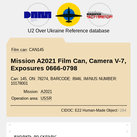
U2 Over Ukraine Reference database
Film can
:
CAN145
Mission A2021 Film Can, Camera V-7,
Exposures 0666-0798
Can: 145, ON: 78274, BARCODE: 8946, IM/NUS NUMBER:
10178001
Mission:
A2021
Operation area:
USSR
CIDOC: E22 Human-Made Object
/ 284
входить до складу: