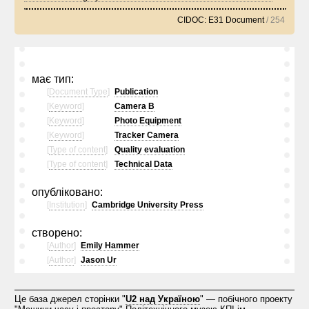
CIDOC: E31 Document
/ 254
має тип:
[
Document Type
]
Publication
[
Keyword
]
Camera B
[
Keyword
]
Photo Equipment
[
Keyword
]
Tracker Camera
[
Type of content
]
Quality evaluation
[
Type of content
]
Technical Data
опубліковано:
[
Institution
]
Cambridge University Press
створено:
[
Author
]
Emily Hammer
[
Author
]
Jason Ur
Це база джерел сторінки "
U2 над Україною
" — побічного проекту