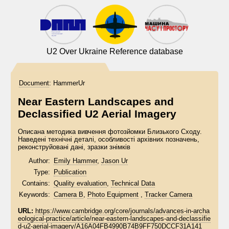
U2 Over Ukraine Reference database
Document
:
HammerUr
Near Eastern Landscapes and
Declassified U2 Aerial Imagery
Описана методика вивчення фотозйомки Близького Сходу.
Наведені технічні деталі, особливості архівних позначень,
реконструйовані дані, зразки знімків
Author:
Emily Hammer
,
Jason Ur
Type:
Publication
Contains:
Quality evaluation
,
Technical Data
Keywords:
Camera B
,
Photo Equipment
,
Tracker Camera
URL:
https://www.cambridge.org/core/journals/advances-in-archa
eological-practice/article/near-eastern-landscapes-and-declassifie
d-u2-aerial-imagery/A16A04FB4990B74B9FF750DCCF31A141