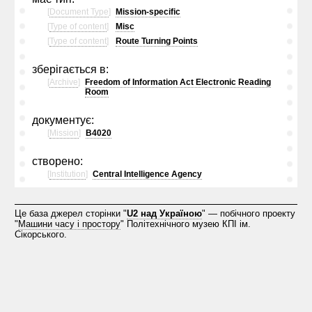
[
Document Type
]
Mission-specific
[
Type of content
]
Misc
[
Type of content
]
Route Turning Points
зберігається в:
[
Archive
]
Freedom of Information Act Electronic Reading
Room
документує:
[
Mission
]
B4020
створено:
[
Institution
]
Central Intelligence Agency
Це база джерел сторінки "
U2 над Україною
" — побічного проекту
"
Машини часу і простору
" Політехнічного музею КПІ ім.
Сікорського.