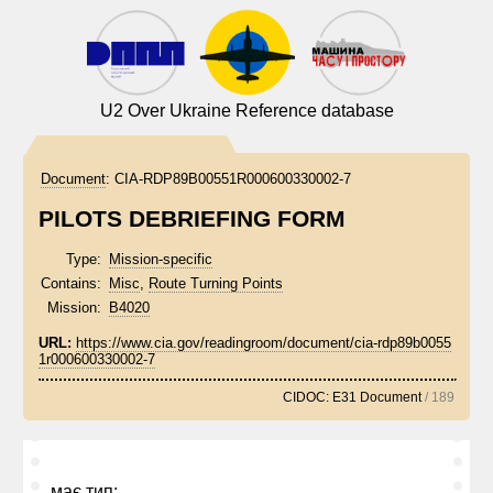
U2 Over Ukraine Reference database
Document
:
CIA-RDP89B00551R000600330002-7
PILOTS DEBRIEFING FORM
Type:
Mission-specific
Contains:
Misc
,
Route Turning Points
Mission:
B4020
URL:
https://www.cia.gov/readingroom/document/cia-rdp89b0055
1r000600330002-7
CIDOC: E31 Document
/ 189
має тип: