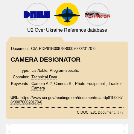
U2 Over Ukraine Reference database
Document
:
CIA-RDP81B00878R000700020170-0
CAMERA DESIGNATOR
Type:
List/table
,
Program-specific
Contains:
Technical Data
Keywords:
Camera A-2
,
Camera B
,
Photo Equipment
,
Tracker
Camera
URL:
https://www.cia.gov/readingroom/document/cia-rdp81b0087
8r000700020170-0
CIDOC: E31 Document
/ 179