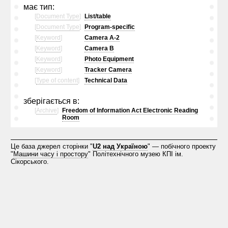
має тип:
[
Document Type
]
List/table
[
Document Type
]
Program-specific
[
Keyword
]
Camera A-2
[
Keyword
]
Camera B
[
Keyword
]
Photo Equipment
[
Keyword
]
Tracker Camera
[
Type of content
]
Technical Data
зберігається в:
[
Archive
]
Freedom of Information Act Electronic Reading
Room
Це база джерел сторінки "
U2 над Україною
" — побічного проекту
"
Машини часу і простору
" Політехнічного музею КПІ ім.
Сікорського.