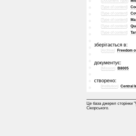
[
Document Type
]
Mis
[
Type of content
]
Co
[
Type of content
]
Co
[
Type of content
]
Ma
[
Type of content
]
Qua
[
Type of content
]
Tar
зберігається в:
[
Archive
]
Freedom of
документує:
[
Mission
]
B8005
створено:
[
Institution
]
Central 
Це база джерел сторінки "
Сікорського.