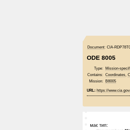
Document
:
CIA-RDP78T0
ODE 8005
Type:
Mission-specif
Contains:
Coordinates
,
C
Mission:
B8005
URL:
https://www.cia.go
має тип: