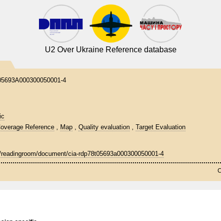
U2 Over Ukraine Reference database
5693A000300050001-4
ic
overage Reference
,
Map
,
Quality evaluation
,
Target Evaluation
v/readingroom/document/cia-rdp78t05693a000300050001-4
C