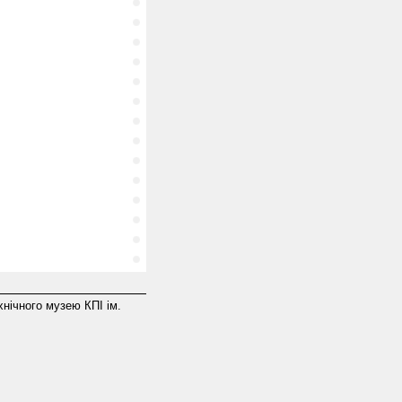
хнічного музею КПІ ім.