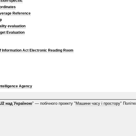
sion-specific
ordinates
verage Reference
p
lity evaluation
get Evaluation
 Information Act Electronic Reading Room
Intelligence Agency
U2 над Україною
" — побічного проекту "
Машини часу і простору
" Політе