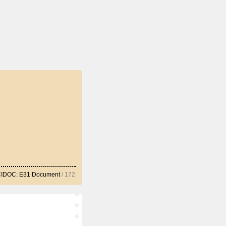
IDOC: E31 Document
/ 172