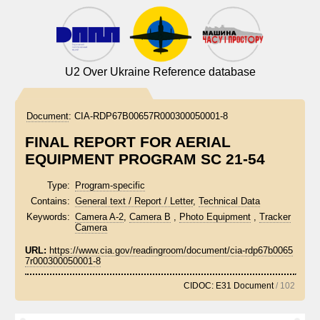
U2 Over Ukraine Reference database
Document
:
CIA-RDP67B00657R000300050001-8
FINAL REPORT FOR AERIAL
EQUIPMENT PROGRAM SC 21-54
Type:
Program-specific
Contains:
General text / Report / Letter
,
Technical Data
Keywords:
Camera A-2
,
Camera B
,
Photo Equipment
,
Tracker
Camera
URL:
https://www.cia.gov/readingroom/document/cia-rdp67b0065
7r000300050001-8
CIDOC: E31 Document
/ 102