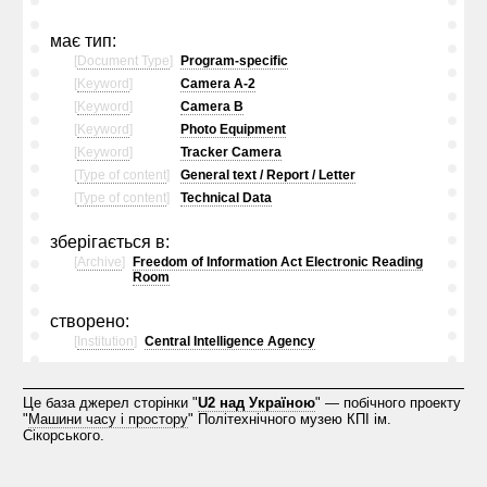
має тип:
[
Document Type
]
Program-specific
[
Keyword
]
Camera A-2
[
Keyword
]
Camera B
[
Keyword
]
Photo Equipment
[
Keyword
]
Tracker Camera
[
Type of content
]
General text / Report / Letter
[
Type of content
]
Technical Data
зберігається в:
[
Archive
]
Freedom of Information Act Electronic Reading
Room
створено:
[
Institution
]
Central Intelligence Agency
Це база джерел сторінки "
U2 над Україною
" — побічного проекту
"
Машини часу і простору
" Політехнічного музею КПІ ім.
Сікорського.