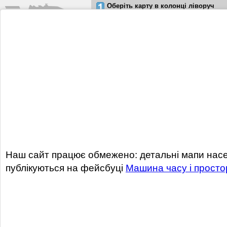
Оберіть карту в колонці ліворуч
Оберіть карту для порівняння
Дніпро
195X
1953
1941..1944
1942-09-03
1942 100K
193X 100K
193X 25K
1912
1886
1880
Наш сайт працює обмежено: детальні мапи насел
1868-1922
публікуються на фейсбуці
Машина часу і просто