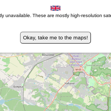
ly unavailable. These are mostly high-resolution satel
+
Okay, take me to the maps!