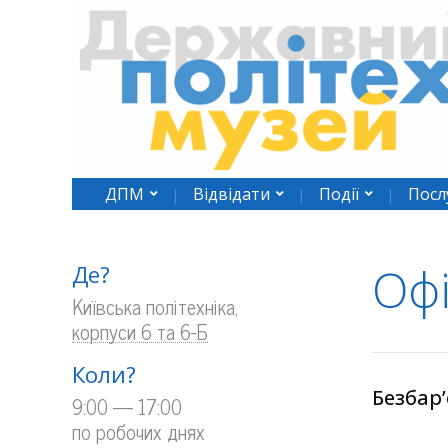
ДПМ
Відвідати
Події
Посл
Офі
Де?
Київська політехніка,
корпуси 6 та 6-Б
Коли?
Безбар’
9:00 — 17:00
по робочих днях